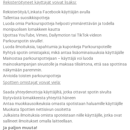
Rekisteröityneet käyttäjät voivat lisäksi:
Rekisteröityä/Linkata Facebook-käyttäjän avulla
Tallentaa suosikkispotteja
Luoda omia Parkourspotteja helposti ymmärettävän ja todella
monipuolisen lomakkeen kautta
Upottaa YouTube, Vimeo, Dailymotion tai TikTok-videon
Parkourspotin sivuille!.
Luoda ilmoituksia, tapahtumia ja kuponkeja Parkourspoteille
Ryhtyä spotin omistajaksi, mikä antaa lisäominaisuuksia käyttäjälle
Mainostaa parkourspottejaan – käyttäjä voi luoda
mainoskampanjan sivustolle ja maksaa tilisiirtona, että saa spottinsa
näkymään paremmin.
Arvioida toisten parkourspotteja
Spottien omistajat voivat vielä:
Saada yhteydenottoja käyttäjiltä, jotka ottavat spotin sivulta
löytyvästä lomakkeesta yhteyttä häneen
Antaa muokkausoikeuksia omasta spotistaan haluamille käyttäjille
Muokata Spottien nettisivun osoitetta
Julkaista ilmoituksia omista spoteistaan niille käyttäjille, jotka ovat
sallineet ilmoitukset omalla laitteellaan.
Ja paljon muuta!