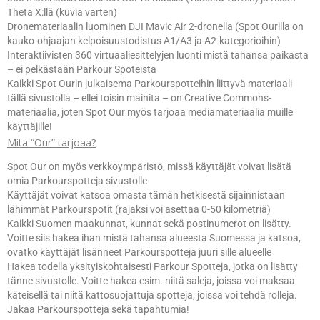
Theta X:llä (kuvia varten)
Dronemateriaalin luominen DJI Mavic Air 2-dronella (Spot Ourilla on
kauko-ohjaajan kelpoisuustodistus A1/A3 ja A2-kategorioihin)
Interaktiivisten 360 virtuaaliesittelyjen luonti mistä tahansa paikasta
– ei pelkästään Parkour Spoteista
Kaikki Spot Ourin julkaisema Parkourspotteihin liittyvä materiaali
tällä sivustolla – ellei toisin mainita – on Creative Commons-
materiaalia, joten Spot Our myös tarjoaa mediamateriaalia muille
käyttäjille!
Mitä “Our” tarjoaa?
Spot Our on myös verkkoympäristö, missä käyttäjät voivat lisätä
omia Parkourspotteja sivustolle
Käyttäjät voivat katsoa omasta tämän hetkisestä sijainnistaan
lähimmät Parkourspotit (rajaksi voi asettaa 0-50 kilometriä)
Kaikki Suomen maakunnat, kunnat sekä postinumerot on lisätty.
Voitte siis hakea ihan mistä tahansa alueesta Suomessa ja katsoa,
ovatko käyttäjät lisänneet Parkourspotteja juuri sille alueelle
Hakea todella yksityiskohtaisesti Parkour Spotteja, jotka on lisätty
tänne sivustolle. Voitte hakea esim. niitä saleja, joissa voi maksaa
käteisellä tai niitä kattosuojattuja spotteja, joissa voi tehdä rolleja.
Jakaa Parkourspotteja sekä tapahtumia!