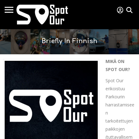
Briefly In Finnish
MIKÄ ON
SPOT OUR?
Spot Our
erikoistuu
Parkourin
harrastamisee
n
tarkoitettujen
paikkojen
(tuttavallisem