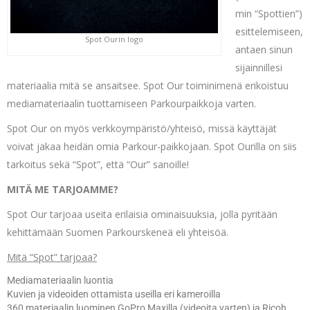
min “Spottien”)
esittelemiseen,
Spot Ourin logo
antaen sinun
sijainnillesi
materiaalia mitä se ansaitsee. Spot Our toiminimenä erikoistuu
mediamateriaalin tuottamiseen Parkourpaikkoja varten.
Spot Our on myös verkkoympäristö/yhteisö, missä käyttäjät
voivat jakaa heidän omia Parkour-paikkojaan. Spot Ourilla on siis
tarkoitus sekä “Spot”, että “Our” sanoille!
MITÄ ME TARJOAMME?
Spot Our tarjoaa useita erilaisia ominaisuuksia, jolla pyritään
kehittämään Suomen Parkourskeneä eli yhteisöä.
Mitä “Spot” tarjoaa?
Mediamateriaalin luontia
Kuvien ja videoiden ottamista useilla eri kameroilla
360 materiaalin luominen GoPro Maxilla (videoita varten) ja Ricoh