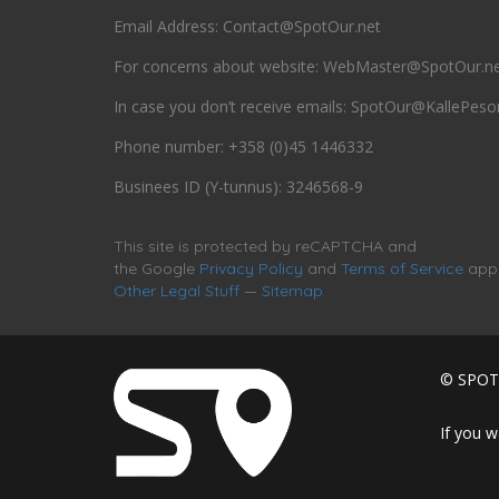
Email Address: Contact@SpotOur.net
For concerns about website: WebMaster@SpotOur.n
In case you don’t receive emails: SpotOur@KallePes
Phone number: +358 (0)45 1446332
Businees ID (Y-tunnus): 3246568-9
This site is protected by reCAPTCHA and
the Google
Privacy Policy
and
Terms of Service
appl
Other Legal Stuff
—
Sitemap
© SPOT
If you w