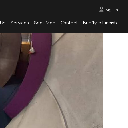
Sign In
 Us
Services
Spot Map
Contact
Briefly in Finnish