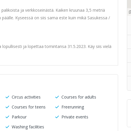
ä, palikoista ja verkkoseinästä. Kaiken kruunaa 3,5 metriä
 päälle. Kyseessä on siis sama este kuin mikä Sasukessa /
lopullisesti ja lopettaa tomintansa 31.5.2023. Käy siis vielä
s
Circus activities
Courses for adults
s
Courses for teens
Freerunning
Parkour
Private events
Washing facilities