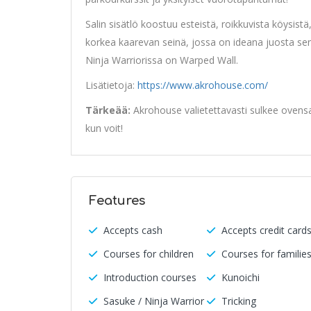
Salin sisätlö koostuu esteistä, roikkuvista köysist
korkea kaarevan seinä, jossa on ideana juosta sen
Ninja Warriorissa on Warped Wall.
Lisätietoja:
https://www.akrohouse.com/
Tärkeää:
Akrohouse valietettavasti sulkee ovensa 
kun voit!
Features
Accepts cash
Accepts credit card
Courses for children
Courses for familie
Introduction courses
Kunoichi
Sasuke / Ninja Warrior
Tricking