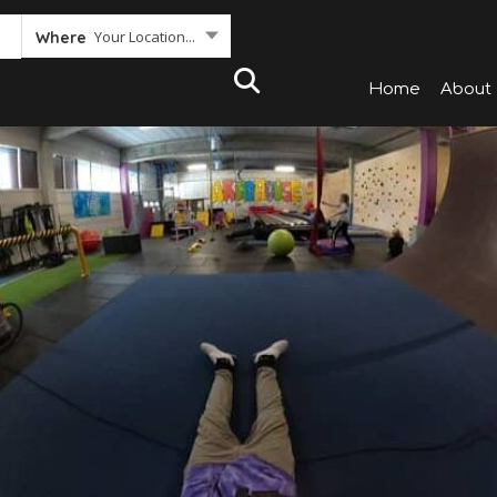
Your Location...
Where
Home
About