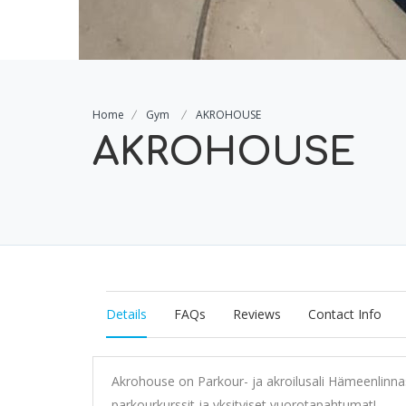
Home
Gym
AKROHOUSE
AKROHOUSE
Details
FAQs
Reviews
Contact Info
Akrohouse on Parkour- ja akroilusali Hämeenlinn
parkourkurssit ja yksityiset vuorotapahtumat!